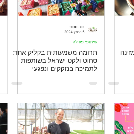
צוות סחוט
5 במרץ 2024
שיתופי פעולה
מ
זינה
תרומה משמעותית בקליק אחד:
פ
סחוט ולקט ישראל בשותפות
לתמיכה בנזקקים ונפגעי
ב
מלחמה 🤝