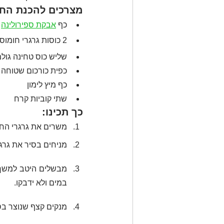
מצרכים להכנת החו
כף 
אבקת ספירולינה
2 כוסות גרגרי חומוס מבושלים היטב
שליש כוס טחינה גול
כפית כורכום שטוחה
כף מיץ לימון
שתי קוביות קרח
כך תכינו:
משרים את גרגרי החומוס במים למשך 6-8 שעו
מניחים בסיר את גרג
במים ולא ידבקו.
מנקים קצף שנוצר בסי