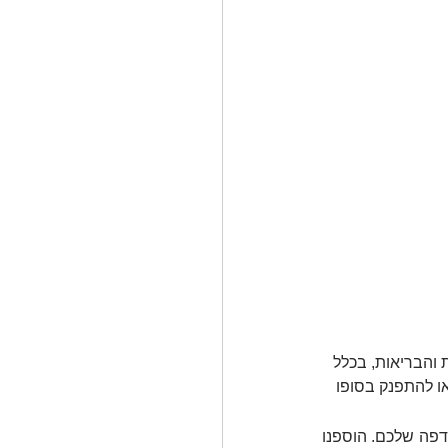
 והבריאות, בכלל 
ו להתפנק בסופו 
בסמודי שלנו יש בננות, אננס, קיווי וספירולינה, אבל תוכלו כמובן להוסיף או לגרוע, בהתאם להעדפה שלכם. הוספנו 