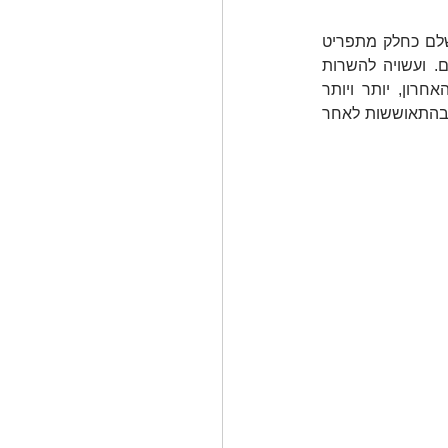
 מלבד ההרכב התזונתי העשיר שלה, אשר משאיר אבק לעולם הצומח והיותה תוסף מזון מושלם כחלק מתפריט 
מאוזן ואורח חיים בריא, יותר ויותר מחקרים מוכיחים כי הספירולינה מסייעת למצבים שונים. ועשויה להשרות 
תחושת אנרגיה. רצים, מתאמנים ואוהבים פעילות גופנית? הקטע הבא עבורכם:  בעשור האחרון, יותר ויותר 
ספורטאים מוסיפים אותה כדרך קבע לתפריט יומי מאוזן ומדווחים על הקלה בעייפות השריר ובהתאוששות לאחר 