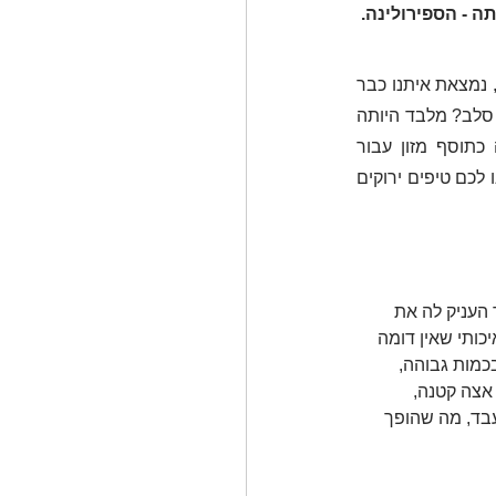
ה - הספירולינה.
הספירולינה, אצה כחולה-ירוקה, החיה במים מתוקים ואוחזת בכמות גבוהה של חלבון וויטמינים, נמצאת איתנו כבר 
לא מעט זמן, אך כוכבה נמצא בנסיקה בעיקר בשנים האחרונות. מדוע הפכה הספירולינה למיני סלב? מלבד היותה 
תוסף מזון מלא ואיכותי, תופתעו לשמוע כי היא עלתה לכותרות בשל השימוש שנעשה בה כתוסף מזון עבור 
אסטרונאוטים בחלל. ובינינו, מי אנחנו שנתווכח עם נס"א? לכבוד המלכה הכחולה - ירוקה, ארזנו לכם טיפים ירוקים 
 העניק לה את 
כותי שאין דומה 
הצומח. מעל ל 50% חלבון מלא, שיש בו את כל חומצות האמינו הנחוצות לאדם, B12 בכמות גבוהה, 
 אצה קטנה, 
עבד, מה שהופך 