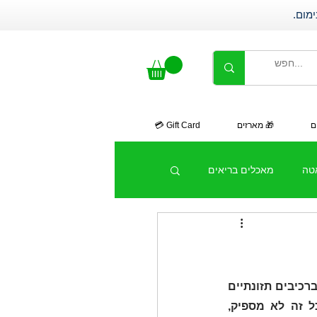
ם
🎁 מארזים
Gift Card 💳
אטה
מאכלים בריאים
היא צברה קילומטראז' בחלל, מככבת במקום של כבוד ברשימת הסופר-פודס, מתהדרת ברכיבים תזונתיים 
עשירים ומרשימים, משמשת כתוסף תזונה מושלם לאורח חיים בריא ומאוזן ואם כל זה לא מספיק, 