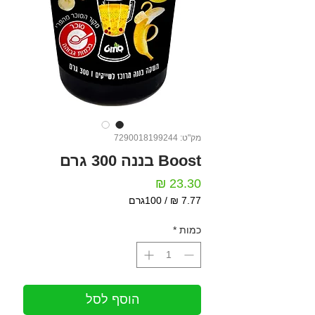
מק"ט: 7290018199244
Boost בננה 300 גרם
מחיר
/
100גרם
‏7.77 ‏₪
לכל
כמות
*
100
Grams
הוסף לסל