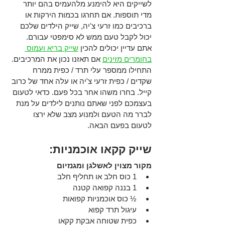
לשייקים היא להימנע מלהעמיס בהם יותר 
מדי תוספות. אם תחרגו בכמות הירקות או 
ברכיבים כמו זרעי צ'יה, שייק הילדים שלכם 
יכול לקבל טעם ממש לא סימפטי עבורם. 
אתם עדיין יכולים להכין 
שייק בריא ועמוס 
בחומרים מזינים
 אם תאזנו נכון את המרכיבים. 
התחילו ממספר עלי תרד / כפית ממרח 
שקדים / כפית זרעי צ'יה או עלה אחד של כרוב 
קייל. בחרו משהו אחר בכל פעם. כדאי לטעום 
בעצמכם לפני שאתם נותנים לילדים על מנת 
לברר מה הטעם ולמנוע מצב שלא ירצו 
לטעום בפעם הבאה.
שייק קקאו אוכמניות: 
מקור מצוין לאשלגן ומגנזיום
1 כוס חלב או תחליף חלב
1 בננה קפואה קטנה
½ כוס אוכמניות קפואות
עיגול תרד קפוא
כפית שטוחה אבקת קקאו