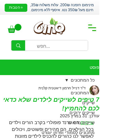
מינימום הזמנה 200₪. עלות משלוח 35₪,
⭐הטבות
חינם מעל 350₪ נטו. איסוף ללא מינימום.
פוסט
כל המתכונים
ד''ר דנייל חרמון דיאטנית קלנית
כל המתכונים
7 טיפים לשייקים לילדים שלא כדאי
שייקים
לכם להחמיץ!
שייקים ירוקים
עודכן:
31 במרץ 2025
שייקים
 הם טרנד פופולרי בקרב הורים וילדים 
שייקים בריאים
בכל הגילאים. הם מהירים ופשוטים, ויכולים 
מתכונים לסמודי ופרוזן יוגורט
לאפשר לנו כהורים להכניס לילדים מזונות 