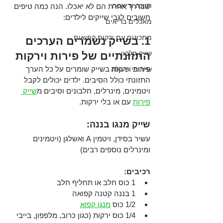
תזונה ודיאטה
שבדרך אחרת הם לא יאכלו. הנה כמה טיפים 
חשובים לגבי שייקים לילדים:
מאכלים בריאים
מתכונים עם ירקות קפואים
1. בשייק נשמרים הערכים 
שייק חלבון
התזונתיים של פירות וירקות
פירות וירקות בשייק שומרים על כל הערך 
שיתופי פעולה
התזונתי כולל הסיבים. ילדים יכולים לקבל 
ויטמינים, מינרלים, חלבונים וסיבים מ
שייק 
פירות
 עם או בלי ירקות.
שייק מנגו בננה:
עשיר בסידן, ויטמין A ואשלגן (ויטמינים 
ומינרלים נוספים רבים)
רכיבים:
1 כוס חלב או תחליף חלב
1 בננה קטנה קפואה
1/2 כוס 
מנגו קפוא
1/4 כוס ירקות (כגון כרוב, מלפפון, בייבי 