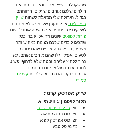
שקשקו להם שייק מהיר ומזין. בכנות, אם 
הילדים שלכם אוהבים שייקים, הרווחתם 
בגדול. הגדולה שלי מסוגלת לשתות 
שייק 
ספירולינה
 אבל הקטן שלי ממש לא מתחבר 
לשייקים אז בינתיים אני מרגילה אותו לטעום 
פירות קפואים
 שונים וזה אכן עובד! ככל 
שתציגו לילדים שלכם מזונות כמה שיותר 
פעמים, כך יגדלו הסיכויים שהם יסכימו 
לטעום ואפילו יגלו שהם אוהבים אותם. לא 
צריך ללחוץ עליהם ובטח שלא לדחוף, פשוט 
להניח אותם מול עיניהם בהתמדה!   
ארוחת בוקר נהדרת יכולה להיות 
קערית 
סמודי
שייק אפרסק קרמי: 
מקור לויטמין C וויטמין A
חצי 
טבלית פרוזן יוגורט
חצי כוס בננה קפואה
חצי כוס אפרסק קפוא
כף מייפל טבעי