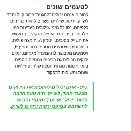
לטעמים שונים  
כהורים אנחנו יכולים "להגניב" כרוב קייל ותרד 
לשייק, ירקות שילדים עשויים להיות בררניים 
כלפיהם. נסו כל מיני שילובים בעדינות כמו 
מלפפון, בייבי תרד ואפילו 
מנקאי
. כך תעשירו 
את השייק בסיבים, ויטמין A, חומצה פולית, 
ברזל וסידן וויטמינים נוספים כמו ויטמין E, 
ויטמינים מקבוצה B והמינרל מגנזיום. עלים 
ירוקים מכילים גם רכיבים צמחיים נוספים 
בעלי תכונות נוגדות חמצון שלהן פעילויות 
שונות וחשובות לתפקוד. 
טיפ -
 אתם יכולים להקפיא את הירוקים 
מבעוד מועד, לשייק יהיה טעם הרבה 
פחות "
ירוק
" אך ערך תזונתי זהה או 
להשתמש ב
מיקס ירקות ירוקים לשייק
. 