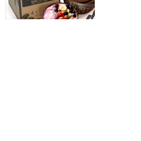
4 קערות קוקוס, 4 כפיות עץ, מארז 
4 קשי במבוק
לקנייה
מנגו קפוא 1 ק''ג
לקנייה