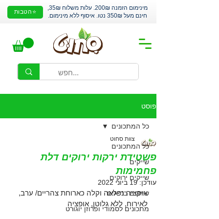
מינימום הזמנה 200₪. עלות משלוח 35₪,
⭐הטבות
חינם מעל 350₪ נטו. איסוף ללא מינימום.
פוסט
כל המתכונים
צוות סחוט
כל המתכונים
פשטידת ירקות ירוקים דלת
שייקים
פחמימות
שייקים ירוקים
עודכן:
19 ביוני 2022
אופציה נפלאה וקלה כארוחת צהריים/ ערב, 
שייקים בריאים
לאירוח, ללא גלוטן, אופציה
מתכונים לסמודי ופרוזן יוגורט