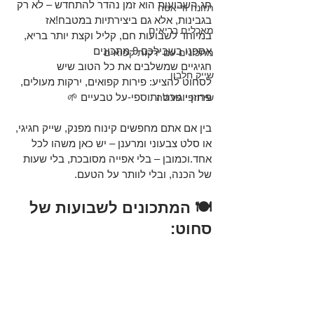
חג השבועות הוא זמן נהדר להתחדש – לא רק 
תזונה ודיאטה
בגבינות, אלא גם ביצירתיות במטבח!אז 
מאכלים בריאים
במיוחד לשבועות חם, קליל וקצת יותר בריא, 
אספנו בשבילכם 9 מתכונים 
מתכונים עם ירקות קפואים
חגיגיים שמשלבים את כל הטוב שיש 
שייק חלבון
לסחוט להציע: פירות קפואים, ירקות מעולים, 
פרוזן יוגורט ותוספי-על טבעיים 🌱
שיתופי פעולה
בין אם אתם מחפשים קינוח מפנק, שייק חגיגי, 
או סלט צבעוני ומרענן – יש כאן משהו לכל 
אחד.וכמובן – בלי אפייה מסובכת, בלי שעות 
של הכנה, ובלי לוותר על הטעם.
🍽️ המתכונים לשבועות של 
סחוט: