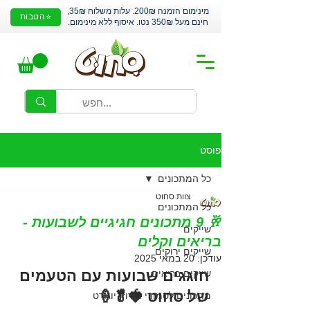
מינימום הזמנה 200₪. עלות משלוח 35₪,
⭐הטבות
חינם מעל 350₪ נטו. איסוף ללא מינימום.
פוסט
כל המתכונים
צוות סחוט
כל המתכונים
🥂 9 מתכונים חגיגיים לשבועות -
שייקים
בריאים וקלים
שייקים ירוקים
עודכן:
20 במאי 2025
חוגגים שבועות עם הטעמים 
שייקים בריאים
של סחוט 🍓🥬🍦
מתכונים לסמודי ופרוזן יוגורט