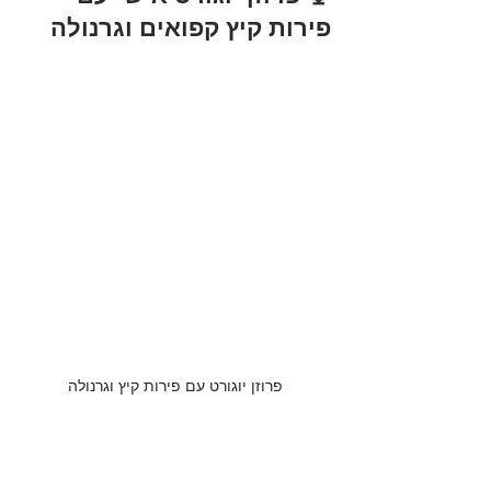
פירות קיץ קפואים וגרנולה
פרוזן יוגורט עם פירות קיץ וגרנולה
תיאור קצר
טבליית פרוזן יוגורט של סחוט פוגשת תותים, 
מנגו ואוכמניות קפואים + גרנולה פריכה = 