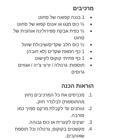
מרכיבים
1 בננה קפואה של סחוט
½ כוס מנגו או אננס קפוא של סחוט
½ כפית אבקת ספירולינה אורגנית של 
סחוט
½ כוס חלב שקדים/שיבולת שועל
1 כף חמאת שקדים (לא חובה)
1 כף פתיתי קוקוס לקישוט
תוספות: גרנולה / זרעי צ’יה / אגוזים 
גרוסים
הוראות הכנה
מכניסים את כל המרכיבים (חוץ 
מהתוספות) לבלנדר חזק.
טוחנים עד לקבלת מרקם סמיך כמו 
סורבה.
יוצקים לקערית או כוס גבוהה.
מקשטים בקוקוס, גרנולה וכל תוספת 
שאוהבים.