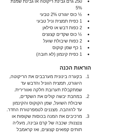
250 גרם גבינת ריקוטה או גבינת שמנת 
5%
½ כוס יוגורט 2% טבעי
1 כפית תמצית וניל טבעי
2 כפות דבש או סילאן
½ כוס שקדים קצוצים
2 כפות שיבולת שועל
1 כף שמן קוקוס
1 כפית קינמון (לא חובה)
הוראות הכנה
בקערה בינונית מערבבים את הריקוטה, 
היוגורט, תמצית הווניל והדבש עד 
שמתקבלת תערובת חלקה ואוורירית.
במחבת יבשה קולים את השקדים, 
שיבולת השועל, שמן הקוקוס והקינמון 
עד להזהבה. מצננים לטמפרטורת החדר.
מרכיבים את המנה בכוסות שקופות או 
צנצנות: שכבה של קרם גבינה, מעליה 
תותים קפואים קצוצים, ואז קראמבל 