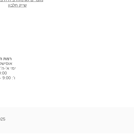
שייק חלבון
רמת הש
אוסישקין 
0:00
ו': 9:00 - 15:00
2025 © ס