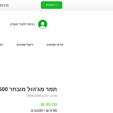
⭐הטבות
מינימום הזמנה 200₪. עלות מ
כניסה לחברי מועדון
פירות קפואים
ירקות קפואים
המי
תמר מג'הול מובחר 500 גרם
מק"ט: 7290018954157
מחיר
/
100גרם