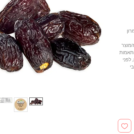
רון
המוצר
התאמות
 לפני
י