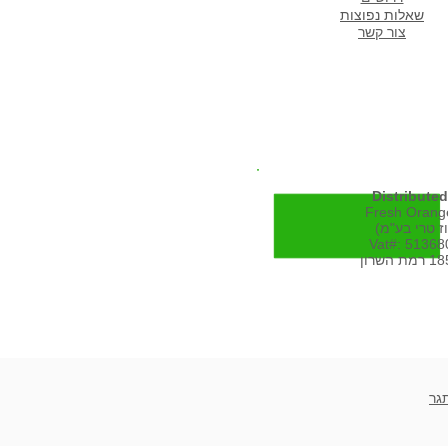
שא
לות נפוצות
צור קשר
Distributed
Fresh Orange
Vat#: 5136
גר