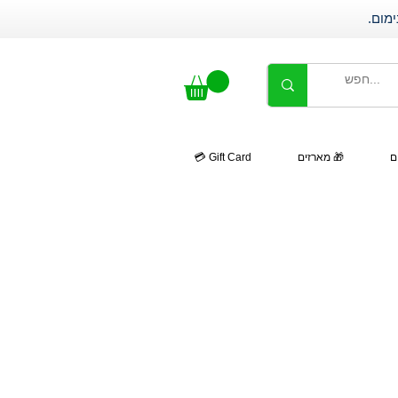
ם
🎁 מארזים
Gift Card 💳