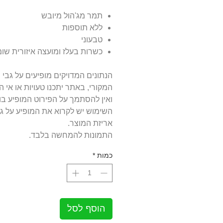
‏9.80 ‏₪
לכל
תמר מג'הול מיובש
100
ללא תוספות
Grams
טבעוני
כשרות בעלז ומועצה איזורית שומ
הנתונים המדויקים מופיעים על גבי 
המקורי, באתר יתכנו טעויות או אי 
ואין להסתמך על הפירוט המופיע בו,
השימוש יש לקרוא את המופיע על גב
אריזת המוצר.
התמונות להמחשה בלבד.
כמות
*
הוסף לסל