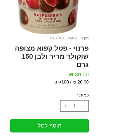
מק"ט: 8437020396028
פרנוי - פטל קפוא מצופה
שוקולד מריר ולבן 150
גרם
מחיר
/
100גרם
‏26.00 ‏₪
לכל
כמות
*
100
Grams
הוסף לסל