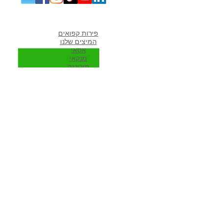
מוצרים אהובים במיוחד
פירות קפואים
המיצים שלנו
אסאי
מנקאי
מורי
נגה
ספירולינה
גוג'י ברי
אוכמניות כחולות
כלים לשייקים
פרוזן יוגורט
מתכונים פופולארים באתר
מתכונים לשייקים
שייק פירות
שייק ירוק
שייק בננה תמר
שייק ספירולינה
שייקים עם עשב חיטה
מוצרים לגרנולה ביתית בריאה
שייק חלבון
שווה להיות חבר שלנו