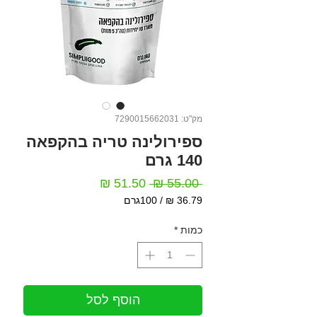
מק"ט: 7290015662031
ספירולינה טריה בהקפאה
140 גרם
מחיר
מחיר
 ‏55.00 ‏₪ 
רגיל
מבצע
/
100גרם
‏36.79 ‏₪
לכל
כמות
*
100
Grams
הוסף לסל