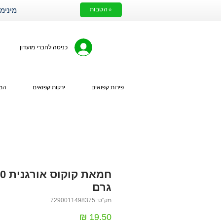
⭐הטבות
מינימום הזמנה 200₪. עלות מ
כניסה לחברי מועדון
פירות קפואים
ירקות קפואים
המי
חמאת קוק
גרם
מק"ט: 7290011498375
מחיר