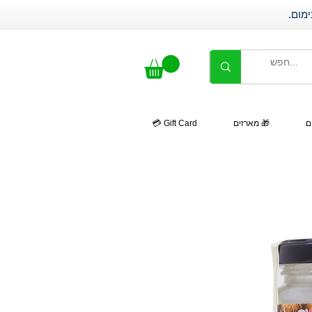
ם
🎁 מארזים
Gift Card 💳