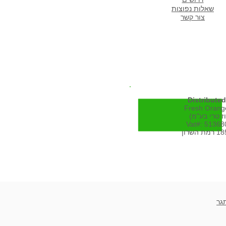
שא
לות נפוצות
צור קשר
Distributed
Fresh Orange
Vat#: 5136
גר