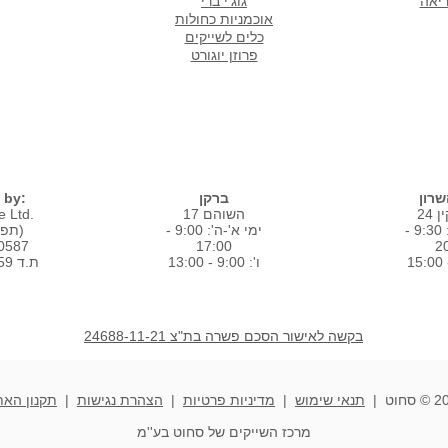
ריאה
גוג'י ברי
אוכמניות כחולות
כלים לשייקים
פרוזן יוגורט
סניפים
רון
ברקן
 by:
24
השוהם 17
 Ltd.
ימי א'-ה': 9:30 -
ימי א'-ה': 9:00 -
(תפוז טרי בע"מ)
80587
17:00
2
ו': 9:00 - 13:00
ת.ד 1859 רמת השרון
בקשה לאישור הסכם פשרה בת"צ 24688-11-21
חוט |
תנאי שימוש
|
מדיניות פרטיות
|
הצהרת נגישות
|
תקנון האת
מרכז השייקים של סחוט בע''מ