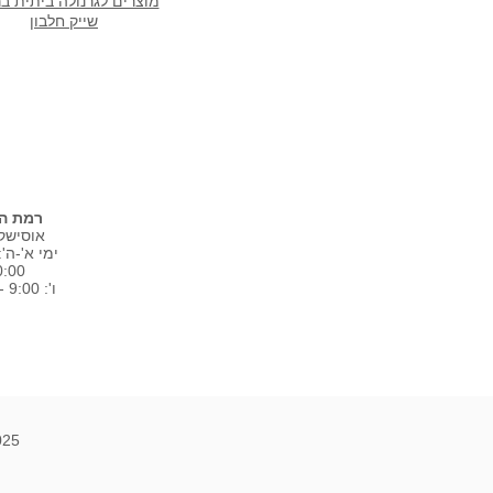
מוצרים לגרנולה ביתית ב
שייק חלבון
רמת הש
אוסישקין 
0:00
ו': 9:00 - 15:00
2025 © ס