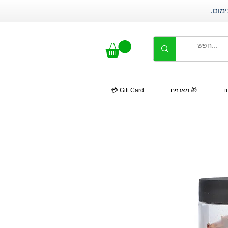
ם
🎁 מארזים
Gift Card 💳