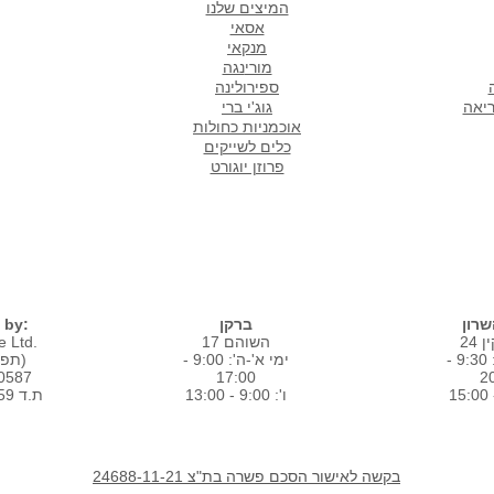
המיצים שלנו
אסאי
מנקאי
מורי
נגה
ספירולינה
ריאה
גוג'י ברי
אוכמניות כחולות
כלים לשייקים
פרוזן יוגורט
סניפים
רון
ברקן
 by:
24
השוהם 17
 Ltd.
ימי א'-ה': 9:30 -
ימי א'-ה': 9:00 -
(תפוז טרי בע"מ)
80587
17:00
2
ו': 9:00 - 13:00
ת.ד 1859 רמת השרון
בקשה לאישור הסכם פשרה בת"צ 24688-11-21