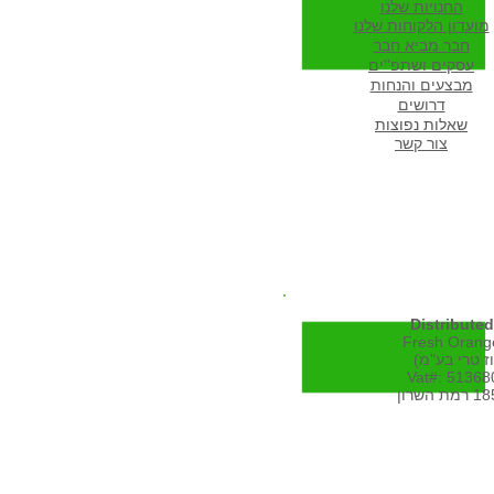
החנויות שלנו
מועדון הלקוחות שלנו
חבר מביא חבר
עסקים ושתפ''ים
מבצעים והנחות
דרושים
שא
לות נפוצות
צור קשר
Distributed
Fresh Orange
Vat#: 5136