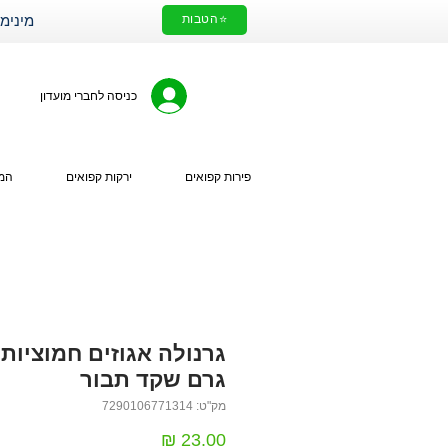
⭐הטבות
מינימום הזמנה 200₪. עלות מ
כניסה לחברי מועדון
פירות קפואים
ירקות קפואים
המי
גרם שקד תבור
מק"ט: 7290106771314
מחיר