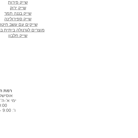
שייק פירות
שייק ירוק
שייק בננה תמר
שייק ספירולינה
שייקים עם עשב חיטה
מוצרים לגרנולה ביתית ב
שייק חלבון
רמת הש
אוסישקין 
0:00
ו': 9:00 - 15:00