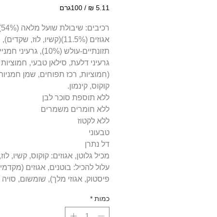
/
100גרם
‏5.11 ‏₪
לכל
רכ
100
אגוזים (11.5%)(קשיו, לוז, שקדים
Grams
תזונתיים-עולש (10%), גרעיני חמנ
(חמוציות, רכז תפוחים, שמן חמניות
קוקוס, קינמון.
ללא תוספת סוכר לבן
ללא חומרים משמרים
ללא לקטוז
טבעוני
דל נתרן
מכיל גלוטן, אגוזים: קוקוס, קשיו, לוז
עלול להכיל: בוטנים, אגוזים (מקדמי
פיסטוק, אגוזי מלך), שומשום, סויה
כמות
*