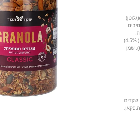
יבים: שיבולת שועל מלאה (54%)(גלוטן),
), סיבים
ייה,
גרעיני דלעת, סילאן טבעי, חמוציות ( 4.5%)
), שמן
, שקדים
ה,פקאן,