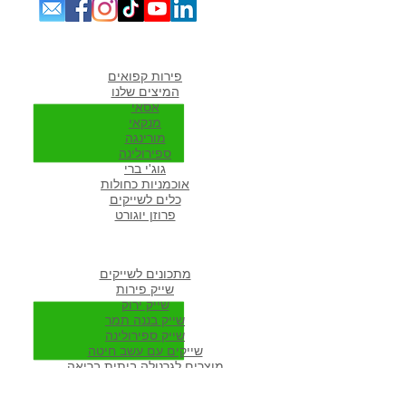
מוצרים אהובים במיוחד
פירות קפואים
המיצים שלנו
אסאי
מנקאי
מורי
נגה
ספירולינה
גוג'י ברי
אוכמניות כחולות
כלים לשייקים
פרוזן יוגורט
מתכונים פופולארים באתר
מתכונים לשייקים
שייק פירות
שייק ירוק
שייק בננה תמר
שייק ספירולינה
שייקים עם עשב חיטה
מוצרים לגרנולה ביתית בריאה
שייק חלבון