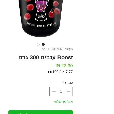
מק"ט: 7290018199329
Boost ענבים 300 גרם
מחיר
/
100גרם
‏7.77 ‏₪
לכל
כמות
*
100
Grams
אזל מהמלאי