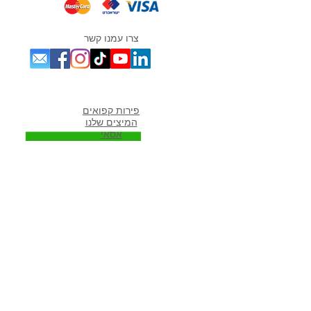
צרו עמנו קשר
מוצרים אהובים במיוחד
פירות קפואים
המיצים שלנו
אסאי
מנקאי
מורי
נגה
ספירולינה
גוג'י ברי
אוכמניות כחולות
כלים לשייקים
פרוזן יוגורט
מתכונים פופולארים באתר
מתכונים לשייקים
שייק פירות
שייק ירוק
שייק בננה תמר
שייק ספירולינה