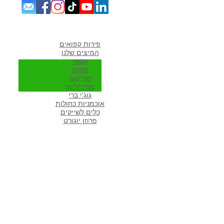
מוצרים אהובים במיוחד
פירות קפואים
המיצים שלנו
אסאי
מנקאי
מורי
נגה
ספירולינה
גוג'י ברי
אוכמניות כחולות
כלים לשייקים
פרוזן יוגורט
מתכונים פופולארים באתר
מתכונים לשייקים
שייק פירות
שייק ירוק
שייק בננה תמר
שייק ספירולינה
שייקים עם עשב חיטה
מוצרים לגרנולה ביתית בריאה
שייק חלבון