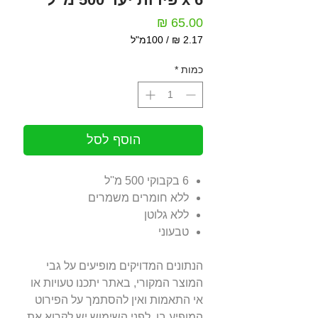
מחיר
/
100מ"ל
‏2.17 ‏₪
לכל
כמות
*
100
Milliliters
הוסף לסל
6 בקבוקי 500 מ''ל
ללא חומרים משמרים
ללא גלוטן
טבעוני
הנתונים המדויקים מופיעים על גבי
המוצר המקורי, באתר יתכנו טעויות או
אי התאמות ואין להסתמך על הפירוט
המופיע בו, לפני השימוש יש לקרוא את