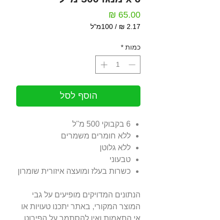
מחיר
/
100מ"ל
‏2.17 ‏₪
לכל
כמות
*
100
Milliliters
הוסף לסל
6 בקבוקי 500 מ''ל
ללא חומרים משמרים
ללא גלוטן
טבעוני
כשרות בעלז ומועצה איזורית שומרון
הנתונים המדויקים מופיעים על גבי
המוצר המקורי, באתר יתכנו טעויות או
אי התאמות ואין להסתמך על הפירוט