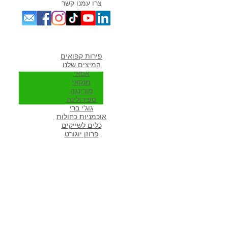
צרו עמנו קשר
מוצרים אהובים במיוחד
פירות קפואים
המיצים שלנו
אסאי
מנקאי
מורי
נגה
ספירולינה
גוג'י ברי
אוכמניות כחולות
כלים לשייקים
פרוזן יוגורט
מתכונים פופולארים באתר
מתכונים לשייקים
שייק פירות
שייק ירוק
שייק בננה תמר
שייק ספירולינה
שייקים עם עשב חיטה
מוצרים לגרנולה ביתית בריאה
שייק חלבון