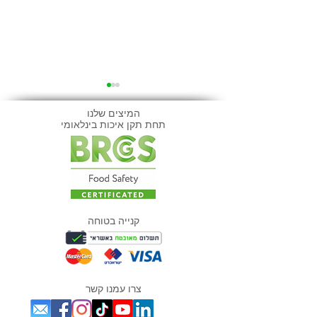
המיצים שלנו
תחת תקן איכות בינלאומי
קפיא שיצילו לך
7 ימים, 7 שייקים: אתגר
השייקים הגדול של מועדון
קנייה בטוחה
ה-1% יוצא לדרך!
צרו עמנו קשר