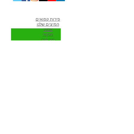
מוצרים אהובים במיוחד
פירות קפואים
המיצים שלנו
אסאי
מנקאי
מורי
נגה
ספירולינה
גוג'י ברי
אוכמניות כחולות
כלים לשייקים
פרוזן יוגורט
מתכונים פופולארים באתר
מתכונים לשייקים
שייק פירות
שייק ירוק
שייק בננה תמר
שייק ספירולינה
שייקים עם עשב חיטה
מוצרים לגרנולה ביתית בריאה
שייק חלבון
שווה להיות חבר שלנו