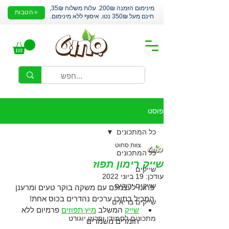
מינימום הזמנה 200₪. עלות משלוח 35₪,
⭐הטבות
חינם מעל 350₪ נטו. איסוף ללא מינימום.
פוסט
כל המתכונים
צוות סחוט
כל המתכונים
שייק רימון תפוז
שייקים
עודכן:
19 ביוני 2022
שייקים ירוקים
פרגנו לעצמכם עם משקה בוקר טעים ומרענן 
המכיל בתוכו ערכים נהדרים בכוס אחת!
שייקים בריאים
שייק
 המשלב 
מיץ תפוזים
 פרמיום ללא 
מתכונים לסמודי ופרוזן יוגורט
חומרים משמרים 