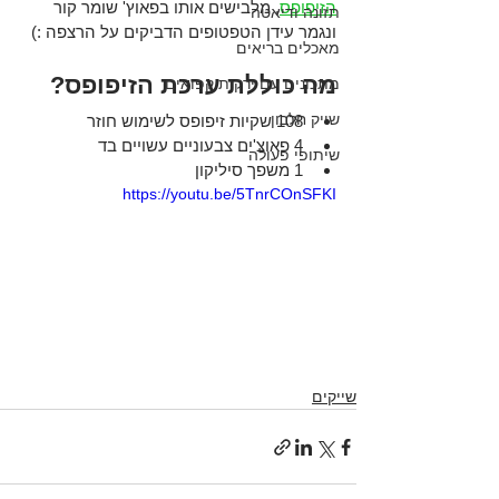
הזיפופס
, מלבישים אותו בפאוץ' שומר קור
תזונה ודיאטה
ונגמר עידן הטפטופים הדביקים על הרצפה :)
מאכלים בריאים
מה כוללת ערכת הזיפופס?
מתכונים עם ירקות קפואים
שייק חלבון
108 שקיות זיפופס לשימוש חוזר 
4 פאוצ'ים צבעוניים עשויים בד
שיתופי פעולה
1 משפך סיליקון
https://youtu.be/5TnrCOnSFKI
שייקים