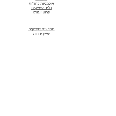
אוכמניות כחולות
כלים לשייקים
פרוזן יוגורט
מתכונים פופולארים באתר
מתכונים לשייקים
שייק פירות
שייק ירוק
שייק בננה תמר
שייק ספירולינה
שייקים עם עשב חיטה
מוצרים לגרנולה ביתית בריאה
שייק חלבון
שווה להיות חבר שלנו
מי א
נחנו
החנויות שלנו
מועדון הלקוחות שלנו
חבר מביא חבר
עסקים ושתפ''ים
מבצעים והנחות
דרושים
שא
לות נפוצות
צור קשר