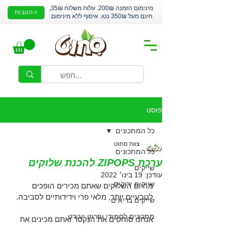
מינימום הזמנה 200₪. עלות משלוח 35₪,
⭐הטבות
חינם מעל 350₪ נטו. איסוף ללא מינימום.
פוסט
כל המתכונים
צוות סחוט
כל המתכונים
ערכת ZIPOPS להכנת שלוקים
שייקים
עודכן:
19 בינו׳ 2022
שייקים ירוקים
מהיום השלוקים שאתם מכירים הופכים 
לטבעיים יותר, מלאי פרי וידידותיים לסביבה.
שייקים בריאים
מתכונים לסמודי ופרוזן יוגורט
אנחנו סוחטים את הנקטר ואתם מכינים את 