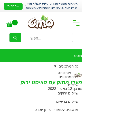
מינימום הזמנה 200₪. עלות משלוח 35₪,
⭐הטבות
חינם מעל 350₪ נטו. איסוף ללא מינימום.
פוסט
כל המתכונים
צוות סחוט
כל המתכונים
מעדן מתוק עם טוויסט ירוק
שייקים
עודכן:
12 באפר׳ 2022
שייקים ירוקים
שייקים בריאים
מתכונים לסמודי ופרוזן יוגורט