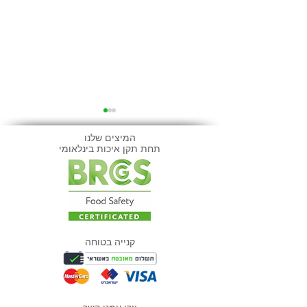
המיצים שלנו
תחת תקן איכות בינלאומי
קפיא שיצילו לך
7 ימים, 7 שייקים: אתגר
השייקים הגדול של מועדון
קנייה בטוחה
ה-1% יוצא לדרך!