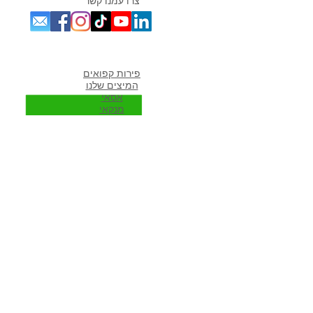
צרו עמנו קשר
מוצרים אהובים במיוחד
פירות קפואים
המיצים שלנו
אסאי
מנקאי
מורי
נגה
ספירולינה
גוג'י ברי
אוכמניות כחולות
כלים לשייקים
פרוזן יוגורט
מתכונים פופולארים באתר
מתכונים לשייקים
שייק פירות
שייק ירוק
שייק בננה תמר
שייק ספירולינה
שייקים עם עשב חיטה
מוצרים לגרנולה ביתית בריאה
שייק חלבון