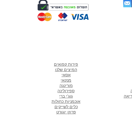
מתכונ
🥂 9 מתכונים חגיגיים
לשבועות - בריאים וקלים
אתר
מוצרים אהובים במיוחד
ש
פירות קפואים
המיצים שלנו
אסאי
מנקאי
מורי
נגה
ספירולינה
ריאה
גוג'י ברי
אוכמניות כחולות
כלים לשייקים
פרוזן יוגורט