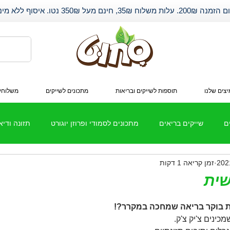
שלוח 35₪, חינם מעל 350₪ נטו. איסוף ללא מינימום.
צים שלנו
תוספות לשייקים ובריאות
מתכונים לשייקים
משלוחי
ם
שייקים בריאים
מתכונים לסמודי ופרוזן יוגורט
תזונה ודי
זמן קריאה 1 דקות
חלבון
שיתופי פעולה
שית
 בוקר בריאה שמחכה במקרר?!
כינים צ'יק צ'ק.