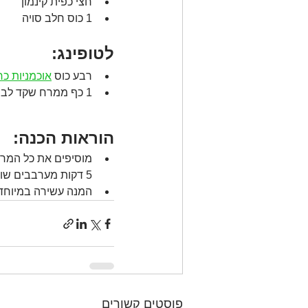
חצי כפית קינמון
1 כוס חלב סויה
לטופינג: 
רבע כוס 
אוכמניות כח
1 כף ממרח שקד לבן או סילאן
הוראות הכנה:
מוסיפים את כל המרכי
5 דקות מערבבים שוב, מכסים ומכניסים למקרר למשך הלילה. בתיאבון! 
המנה עשירה במיוחד בברזל,
פוסטים קשורים