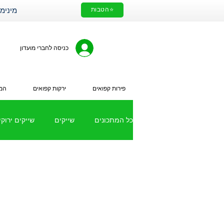
⭐הטבות
מינימום הזמנה 200₪. עלות מ
כניסה לחברי מועדון
פירות קפואים
ירקות קפואים
המי
כל המתכונים
שייקים
שייקים ירוקי
מתכונים עם ירקות קפואים
שייק 