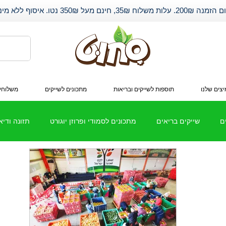
שלוח 35₪, חינם מעל 350₪ נטו. איסוף ללא מינימום.
צים שלנו
תוספות לשייקים ובריאות
מתכונים לשייקים
משלוחי
ם
שייקים בריאים
מתכונים לסמודי ופרוזן יוגורט
תזונה ודי
חלבון
שיתופי פעולה