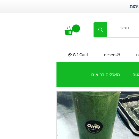
ם
🎁 מארזים
Gift Card 💳
אטה
מאכלים בריאים