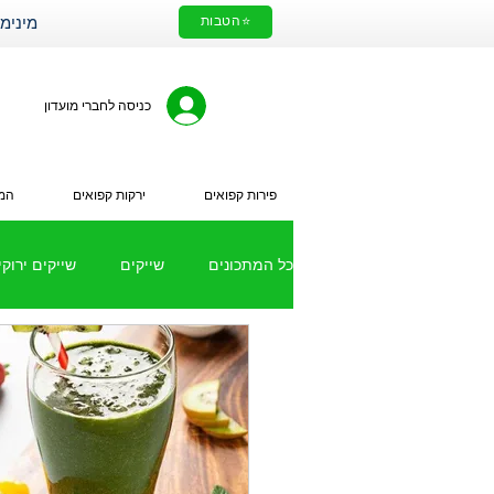
⭐הטבות
מינימום הזמנה 200₪. עלות מ
כניסה לחברי מועדון
פירות קפואים
ירקות קפואים
המי
כל המתכונים
שייקים
שייקים ירוקי
מתכונים עם ירקות קפואים
שייק 